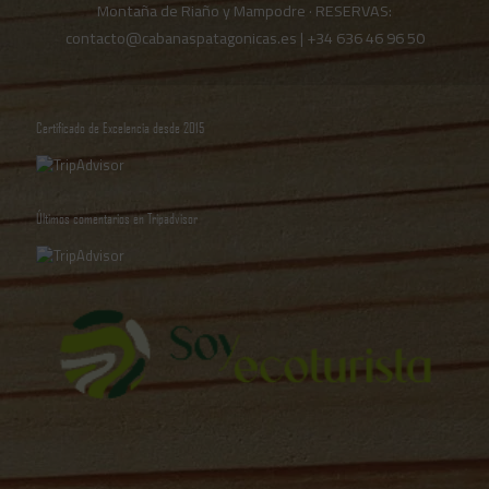
Montaña de Riaño y Mampodre · RESERVAS:
contacto@cabanaspatagonicas.es
|
+34 636 46 96 50
Certificado de Excelencia desde 2015
Últimos comentarios en Tripadvisor