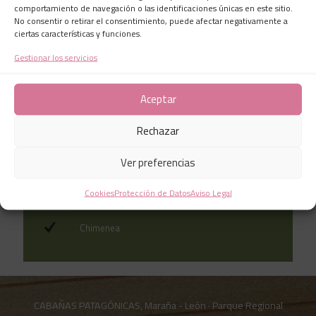
Aseo
comportamiento de navegación o las identificaciones únicas en este sitio.
No consentir o retirar el consentimiento, puede afectar negativamente a
Lavavajillas
ciertas características y funciones.
Gestionar los servicios
WIFI
Aceptar
Televisión
Rechazar
Terraza
Ver preferencias
Jardín
Cookies
Protección de Datos
Aviso Legal
Parrilla
Chimenea
CABAÑAS PATAGÓNICAS, Maraña - León · Parque Regional