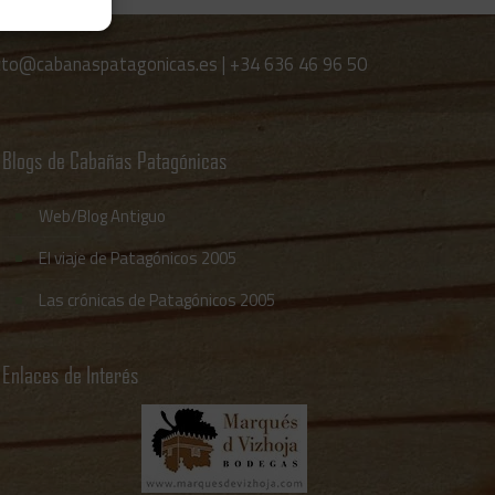
cto@cabanaspatagonicas.es
|
+34 636 46 96 50
Blogs de Cabañas Patagónicas
Web/Blog Antiguo
El viaje de Patagónicos 2005
Las crónicas de Patagónicos 2005
Enlaces de Interés