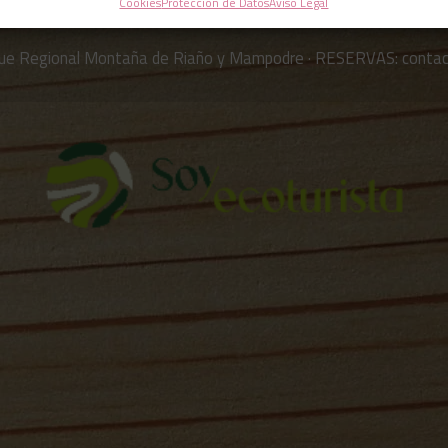
Cookies
Protección de Datos
Aviso Legal
ue Regional Montaña de Riaño y Mampodre · RESERVAS:
conta