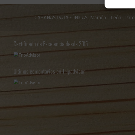
CABAÑAS PATAGÓNICAS, Maraña - León · Parq
Certificado de Excelencia desde 2015
Últimos comentarios en Tripadvisor