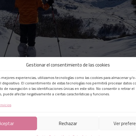
Gestionar el consentimiento de las cookies
s mejores experiencias, utilizamos tecnologías como las cookies para almacenar y/o 
l dispositivo. El consentimiento de estas tecnologías nos permitirá procesar datos 
0
0
de navegación o las identificaciones únicas en este sitio. No consentir o retirar el
Concurso fotográfico en Instagram
, puede afectar negativamente a ciertas características y funciones.
ervicios
tenéis un montón de imágenes guardadas que nunca hemos visto, hemo
ifundir a través de esta red social todo el potencial fotográfico que t
Aceptar
Rechazar
Ver prefere