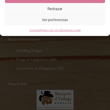
Rechazar
Ver preferencias
Cookies
Protección de Datos
Aviso Legal
Blogs de Cabañas Patagónicas
Web/Blog Antiguo
El viaje de Patagónicos 2005
Las crónicas de Patagónicos 2005
Enlaces de Interés