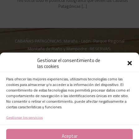
red social todo el potencial fotográfico que tienen las Cabañas
Patagónicas
[…]
CABAÑAS PATAGÓNICAS, Maraña - León · Parque Regional
Montaña de Riaño y Mampodre · RESERVAS:
contacto@cabanaspatagonicas.es
|
+34 636 46 96 50
Gestionar el consentimiento de
las cookies
Para ofrecer las mejores experiencias, utilizamos tecnologías como las
Certificado de Excelencia desde 2015
cookies para almacenar y/o acceder a la información del dispositivo. El
consentimiento de estas tecnologías nos permitirá procesar datos como el
comportamiento de navegación o las identificaciones únicas en este sitio.
No consentir o retirar el consentimiento, puede afectar negativamente a
ciertas características y funciones.
Últimos comentarios en Tripadvisor
Gestionar los servicios
Aceptar