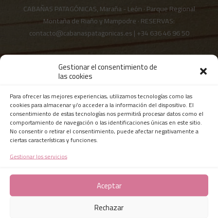
CABAÑAS PATAGÓNICAS, Maraña - León · Parque Regional
Montaña de Riaño y Mampodre · RESERVAS:
contacto@cabanaspatagonicas.es
|
+34 636 46 96 50
Gestionar el consentimiento de
Certificado de Excelencia desde 2015
las cookies
Para ofrecer las mejores experiencias, utilizamos tecnologías como las
cookies para almacenar y/o acceder a la información del dispositivo. El
consentimiento de estas tecnologías nos permitirá procesar datos como el
Últimos comentarios en Tripadvisor
comportamiento de navegación o las identificaciones únicas en este sitio.
No consentir o retirar el consentimiento, puede afectar negativamente a
ciertas características y funciones.
Gestionar los servicios
Aceptar
Rechazar