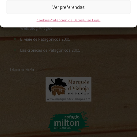
Ver preferencias
Blogs de Cabañas Patagónicas
Cookies
Protección de Datos
Aviso Legal
Web/Blog Antiguo
El viaje de Patagónicos 2005
Las crónicas de Patagónicos 2005
Enlaces de Interés