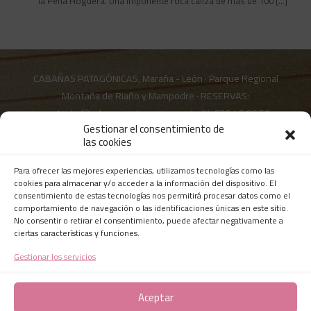
la Peña Hoguera. Una imponente roca caliza de más de 100
[…]
CABAÑAS PATAGÓNICAS, Maraña - León · Parque Regional
Montaña de Riaño y Mampodre · RESERVAS:
contacto@cabanaspatagonicas.es
|
+34 636 46 96 50
Gestionar el consentimiento de
las cookies
Para ofrecer las mejores experiencias, utilizamos tecnologías como las
Certificado de Excelencia desde 2015
cookies para almacenar y/o acceder a la información del dispositivo. El
consentimiento de estas tecnologías nos permitirá procesar datos como el
comportamiento de navegación o las identificaciones únicas en este sitio.
No consentir o retirar el consentimiento, puede afectar negativamente a
Últimos comentarios en Tripadvisor
ciertas características y funciones.
Gestionar los servicios
Aceptar