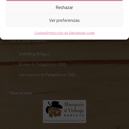
Rechazar
Ver preferencias
Cookies
Protección de Datos
Aviso Legal
Blogs de Cabañas Patagónicas
Web/Blog Antiguo
El viaje de Patagónicos 2005
Las crónicas de Patagónicos 2005
Enlaces de Interés