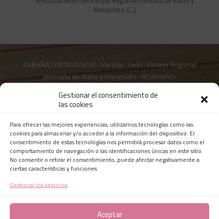
emplazamiento del Parque Regional montaña de Riaño y
Mampodre.
[…]
CABAÑAS PATAGÓNICAS, Maraña - León · Parque Regional
Montaña de Riaño y Mampodre · RESERVAS:
contacto@cabanaspatagonicas.es
|
+34 636 46 96 50
Gestionar el consentimiento de
las cookies
Para ofrecer las mejores experiencias, utilizamos tecnologías como las
Certificado de Excelencia desde 2015
cookies para almacenar y/o acceder a la información del dispositivo. El
consentimiento de estas tecnologías nos permitirá procesar datos como el
comportamiento de navegación o las identificaciones únicas en este sitio.
No consentir o retirar el consentimiento, puede afectar negativamente a
ciertas características y funciones.
Últimos comentarios en Tripadvisor
Gestionar los servicios
Aceptar