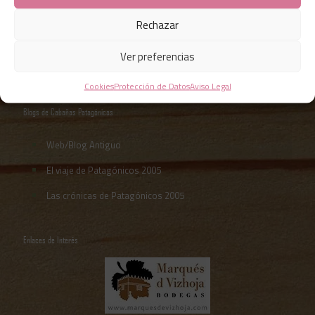
Rechazar
Ver preferencias
Cookies
Protección de Datos
Aviso Legal
Blogs de Cabañas Patagónicas
Web/Blog Antiguo
El viaje de Patagónicos 2005
Las crónicas de Patagónicos 2005
Enlaces de Interés